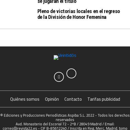
se jugarán el título
Pleno de victorias locales en el regreso
de la División de Honor Femenina
Quiénes somos
Opinión
Contacto
Tarifas publicidad
© Ediciones y Producciones Periodísticas Aspiba S.L. 2022 - Todos los derechos
reservados
Avd. Monasterio del Escorial 72 - 2ºB / 28049 Madrid / Email:
correo@revista22.es - CIF B-85612240 / Inscrita en Reg. Merc. Madrid, tomo