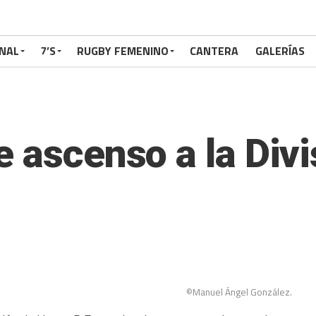
NAL
7’S
RUGBY FEMENINO
CANTERA
GALERÍAS
e ascenso a la Div
©Manuel Ángel González.