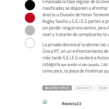
Finalizada la fase regular de la Di
clasificados se disponen a afrontar
directo a División de Honor femenina
Rugby Sevilla y G.E.i.E.G parten a p
sin perder ningún encuentro, pero 
nivel y tratarán de complicarles la v
La jornada dominical la abrirán las
c
Única RT, en un enfrentamiento de
más tarde G.E.i.E.G recibirá a Auto
categoría
. Las
que perdió el año pasado
como poco, la plaza de finalistas 
RELATED TOPICS
HIGHLIGHTS
RUGBY 
Revista22