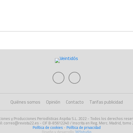
Quiénes somos
Opinión
Contacto
Tarifas publicidad
ciones y Producciones Periodísticas Aspiba S.L. 2022 - Todos los derechos rese
l: correo@revista22.es - CIF B-85612240 / Inscrita en Reg. Merc. Madrid, tomo 2
Política de cookies
-
Política de privacidad
Diseño y desarrollo
365studio