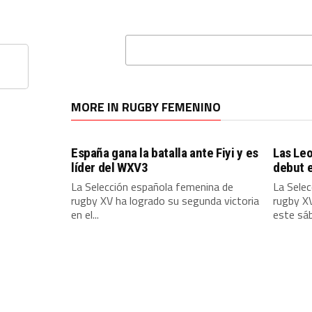
MORE IN RUGBY FEMENINO
España gana la batalla ante Fiyi y es
Las Leo
líder del WXV3
debut 
La Selección española femenina de
La Sele
rugby XV ha logrado su segunda victoria
rugby X
en el...
este sáb