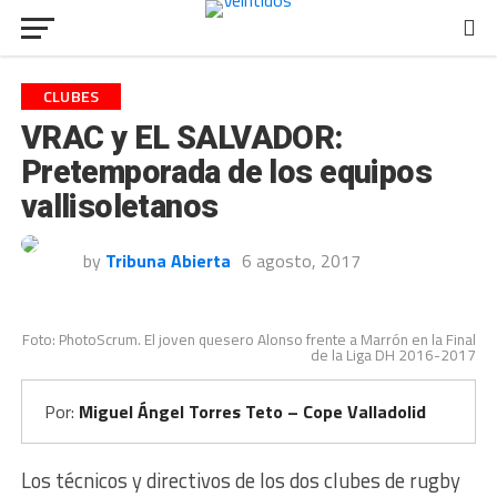
CLUBES
VRAC y EL SALVADOR:
Pretemporada de los equipos
vallisoletanos
by
Tribuna Abierta
6 agosto, 2017
Foto: PhotoScrum. El joven quesero Alonso frente a Marrón en la Final
de la Liga DH 2016-2017
Por:
Miguel Ángel Torres Teto – Cope Valladolid
Los técnicos y directivos de los dos clubes de rugby