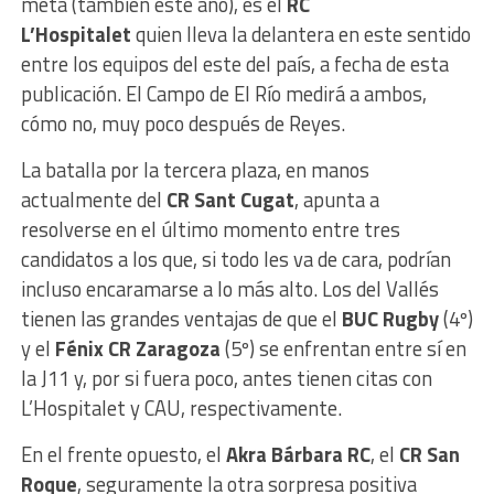
meta (también este año), es el
RC
L’Hospitalet
quien lleva la delantera en este sentido
entre los equipos del este del país, a fecha de esta
publicación. El Campo de El Río medirá a ambos,
cómo no, muy poco después de Reyes.
La batalla por la tercera plaza, en manos
actualmente del
CR Sant Cugat
, apunta a
resolverse en el último momento entre tres
candidatos a los que, si todo les va de cara, podrían
incluso encaramarse a lo más alto. Los del Vallés
tienen las grandes ventajas de que el
BUC Rugby
(4º)
y el
Fénix CR Zaragoza
(5º) se enfrentan entre sí en
la J11 y, por si fuera poco, antes tienen citas con
L’Hospitalet y CAU, respectivamente.
En el frente opuesto, el
Akra Bárbara RC
, el
CR San
Roque
, seguramente la otra sorpresa positiva