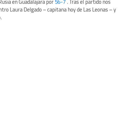
Rusia en Guadalajara por
56-7
. Tras el partido nos
ntro Laura Delgado – capitana hoy de Las Leonas – y
.