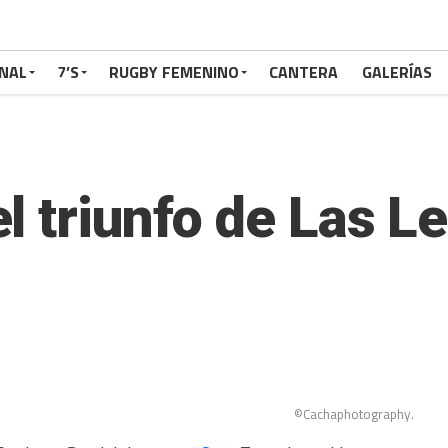
NAL
7’S
RUGBY FEMENINO
CANTERA
GALERÍAS
l triunfo de Las L
©Cachaphotography.