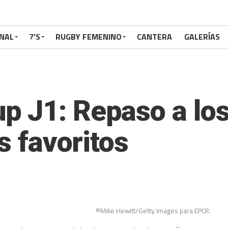
NAL
7’S
RUGBY FEMENINO
CANTERA
GALERÍAS
 J1: Repaso a los
s favoritos
©Mike Hewitt/Getty Images para EPCR.