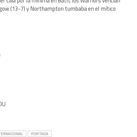
r caía por la mínima en Bath, los Warriors vencían
asgow (13-7) y Northampton tumbaba en el mítico
s
LOU
TERNACIONAL
PORTADA