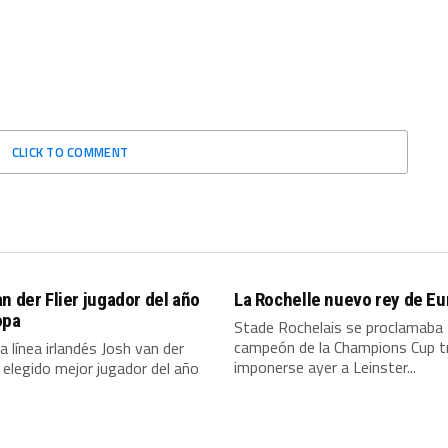
CLICK TO COMMENT
n der Flier jugador del año
La Rochelle nuevo rey de E
opa
Stade Rochelais se proclamaba
campeón de la Champions Cup t
ra línea irlandés Josh van der
imponerse ayer a Leinster...
e elegido mejor jugador del año