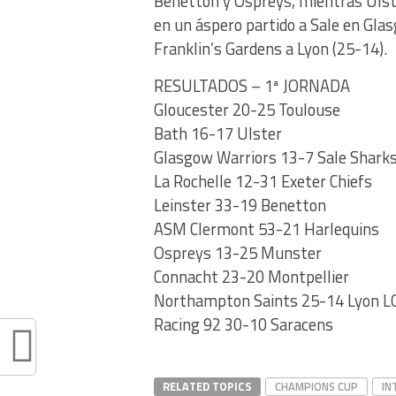
Benetton y Ospreys, mientras Ulste
en un áspero partido a Sale en Gl
Franklin’s Gardens a Lyon (25-14).
RESULTADOS – 1ª JORNADA
Gloucester 20-25 Toulouse
Bath 16-17 Ulster
Glasgow Warriors 13-7 Sale Shark
La Rochelle 12-31 Exeter Chiefs
Leinster 33-19 Benetton
ASM Clermont 53-21 Harlequins
Ospreys 13-25 Munster
Connacht 23-20 Montpellier
Northampton Saints 25-14 Lyon 
Racing 92 30-10 Saracens
RELATED TOPICS
CHAMPIONS CUP
IN