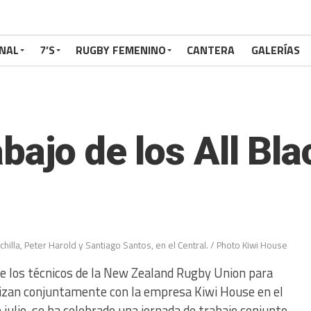
NAL
7’S
RUGBY FEMENINO
CANTERA
GALERÍAS
bajo de los All Bla
rchilla, Peter Harold y Santiago Santos, en el Central. / Photo Kiwi House
de los técnicos de la New Zealand Rugby Union para
rganizan conjuntamente con la empresa Kiwi House en el
 julio, se ha celebrado una jornada de trabajo conjunto