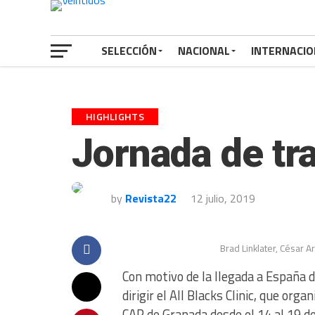
SELECCIÓN
NACIONAL
INTERNACIO
HIGHLIGHTS
Jornada de tra
by
Revista22
12 julio, 2019
Brad Linklater, César A
Con motivo de la llegada a España 
dirigir el All Blacks Clinic, que o
CAR de Granada desde el 14 al 19 de