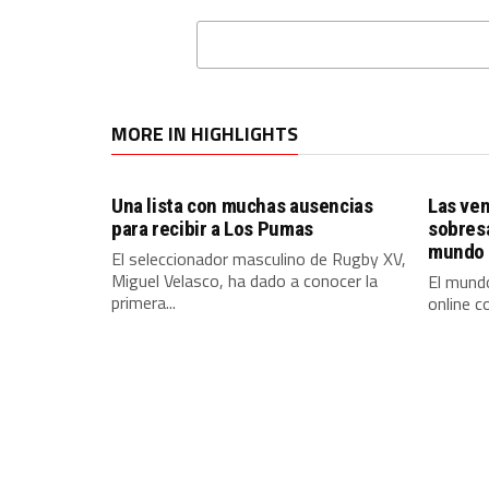
MORE IN HIGHLIGHTS
Una lista con muchas ausencias
Las ven
para recibir a Los Pumas
sobres
mundo 
El seleccionador masculino de Rugby XV,
Miguel Velasco, ha dado a conocer la
El mundo
primera...
online c