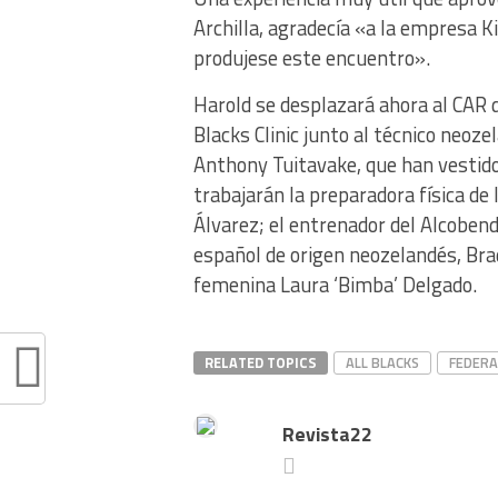
Archilla, agradecía «a la empresa K
produjese este encuentro».
Harold se desplazará ahora al CAR d
Blacks Clinic junto al técnico neoz
Anthony Tuitavake, que han vestido 
trabajarán la preparadora física de 
Álvarez; el entrenador del Alcobenda
español de origen neozelandés, Brad
femenina Laura ‘Bimba’ Delgado.
RELATED TOPICS
ALL BLACKS
FEDERA
Revista22