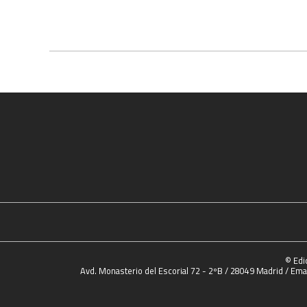
© Edi
Avd. Monasterio del Escorial 72 - 2ºB / 28049 Madrid / Emai