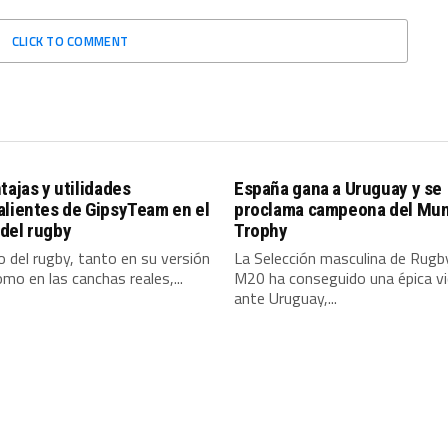
CLICK TO COMMENT
tajas y utilidades
España gana a Uruguay y se
alientes de GipsyTeam en el
proclama campeona del Mun
del rugby
Trophy
 del rugby, tanto en su versión
La Selección masculina de Rugb
omo en las canchas reales,...
M20 ha conseguido una épica vi
ante Uruguay,...