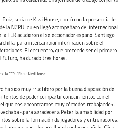
a Ruiz, socia de Kiwi House, contó con la presencia de
 de la NZRU, quien llegó acompañado del internacional
e la FER acudieron el seleccionador español Santiago
Archilla, para intercambiar información sobre el
deraciones. El encuentro, que pretende ser el primero
l futuro, ha durado tres horas.
con la FER. / Photo Kiwi House
o ha sido muy fructífero por la buena disposición de
ontentos de poder compartir conocimientos con el
en el que nos encontramos muy cómodos trabajando».
ovechaba «para agradecer a Peter la amabilidad por
ntos sobre la formación de jugadores y entrenadores.
echaremos para desarrollar el rugby español». César