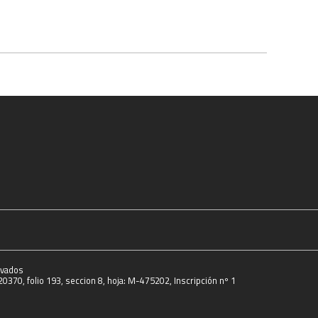
rvados
0370, folio 193, seccion 8, hoja: M-475202, Inscripción nº 1