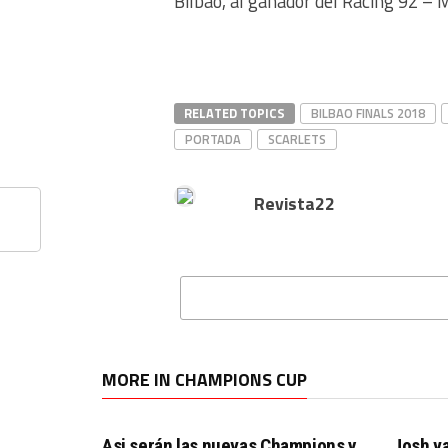
Bilbao, al ganador del Racing 92 
RELATED TOPICS
BILBAO FINALS 2018
PORTADA
SCARLETS
Revista22
MORE IN CHAMPIONS CUP
Asi serán las nuevas Champions y
Josh va