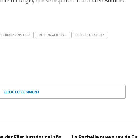
– Munster Rugby que se disputará mañana en Burdeos.
CHAMPIONS CUP
INTERNACIONAL
LEINSTER RUGBY
CLICK TO COMMENT
n der Flier jugador del año
La Rochelle nuevo rey de E