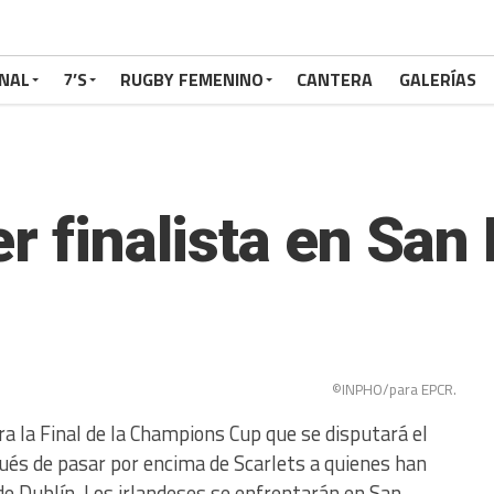
NAL
7’S
RUGBY FEMENINO
CANTERA
GALERÍAS
er finalista en Sa
©INPHO/para EPCR.
ra la Final de la Champions Cup que se disputará el
ués de pasar por encima de Scarlets a quienes han
e Dublín. Los irlandeses se enfrentarán en San