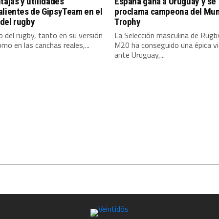
tajas y utilidades
España gana a Uruguay y se
alientes de GipsyTeam en el
proclama campeona del Mun
del rugby
Trophy
 del rugby, tanto en su versión
La Selección masculina de Rugb
omo en las canchas reales,...
M20 ha conseguido una épica vi
ante Uruguay,...