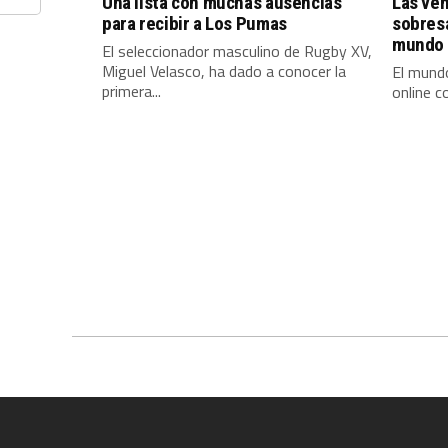
Una lista con muchas ausencias
Las ven
para recibir a Los Pumas
sobres
mundo 
El seleccionador masculino de Rugby XV,
Miguel Velasco, ha dado a conocer la
El mundo
primera...
online c