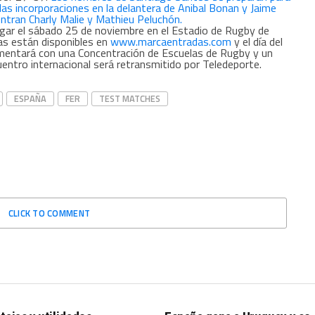
 las incorporaciones en la delantera de Anibal Bonan y Jaime
ntran Charly Malie y Mathieu Peluchón.
lugar el sábado 25 de noviembre en el Estadio de Rugby de
das están disponibles en
www.marcaentradas.com
y el día del
lementará con una Concentración de Escuelas de Rugby y un
cuentro internacional será retransmitido por Teledeporte.
ESPAÑA
FER
TEST MATCHES
CLICK TO COMMENT