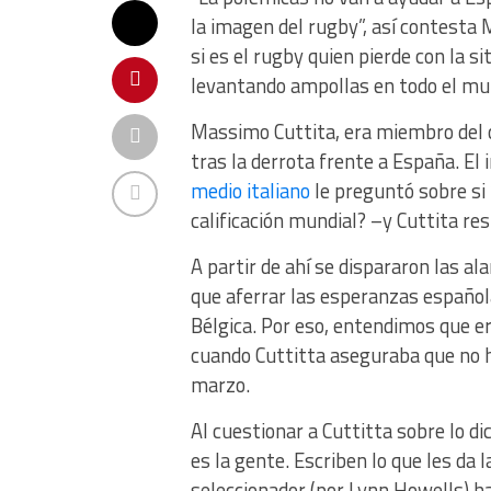
la imagen del rugby”, así contesta
si es el rugby quien pierde con la 
levantando ampollas en todo el mu
Massimo Cuttita, era miembro del c
tras la derrota frente a España. El
medio italiano
le preguntó sobre si
calificación mundial? –y Cuttita re
A partir de ahí se dispararon las al
que aferrar las esperanzas española
Bélgica. Por eso, entendimos que er
cuando Cuttitta aseguraba que no h
marzo.
Al cuestionar a Cuttitta sobre lo d
es la gente. Escriben lo que les da 
seleccionador (por Lynn Howells) h