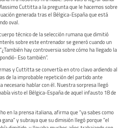
 Massimo Cuttitta a la pregunta que le hacemos sobre
situación generada tras el Bélgica-España que está
ndo oval.
uerpo técnico de la selección rumana que dimitió
 interés sobre este entrenador se generó cuando un
 “¿También hay controversia sobre cómo ha llegado la
spondió- Eso también”.
armas y Cuttitta se convertía en otro clavo ardiendo al
s de la improbable repetición del partido ante
a necesario hablar con él. Nuestra sorpresa llegó
abía visto el Bélgica-España de aquel infausto 18 de
icho en la prensa italiana, afirma que “ya sabes como
la gana” y subraya que su dimisión llegó porque “el
abía dimitido, y llevaba muchos años trabajando con