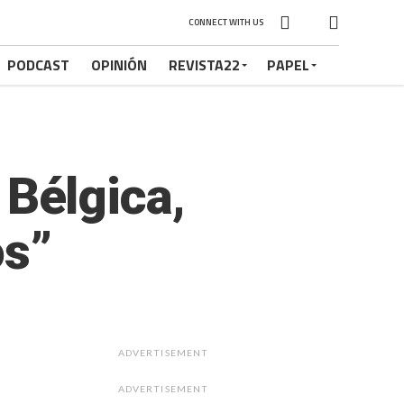
CONNECT WITH US
PODCAST
OPINIÓN
REVISTA22
PAPEL
e Bélgica,
os”
ADVERTISEMENT
ADVERTISEMENT