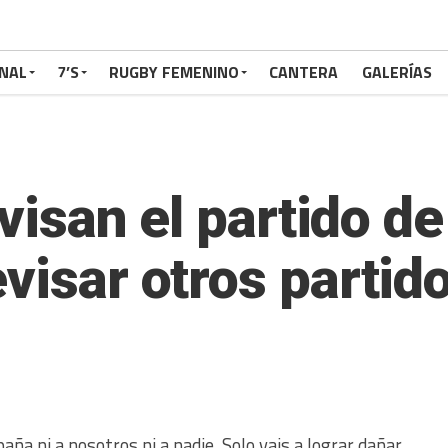
NAL
7’S
RUGBY FEMENINO
CANTERA
GALERÍAS
evisan el partido d
visar otros partid
ña ni a nosotros ni a nadie. Solo vais a lograr dañar