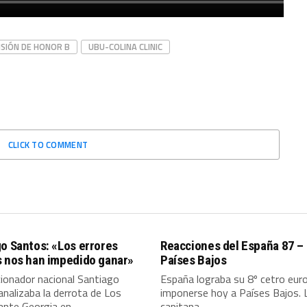
ISIÓN DE HONOR B
UBU-COLINA CLINIC
CLICK TO COMMENT
o Santos: «Los errores
Reacciones del España 87 –
s nos han impedido ganar»
Países Bajos
cionador nacional Santiago
España lograba su 8º cetro eur
nalizaba la derrota de Los
imponerse hoy a Países Bajos. 
nte Georgia en...
capitana...