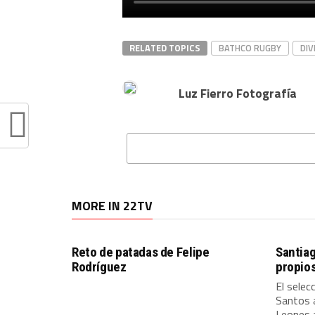
RELATED TOPICS
BATHCO RUGBY
DIV
Luz Fierro Fotografía
MORE IN 22TV
Reto de patadas de Felipe
Santiag
Rodríguez
propio
El selec
Santos a
Leones a