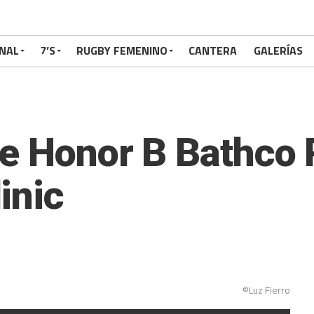
NAL
7’S
RUGBY FEMENINO
CANTERA
GALERÍAS
de Honor B Bathco
inic
©Luz Fierro