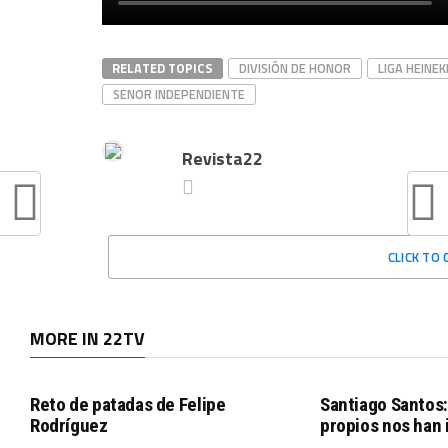
RELATED TOPICS
DIVISIÓN DE HONOR
LIGA HEINE
SENOR INDEPENDIENTE
Revista22
CLICK TO
MORE IN 22TV
Reto de patadas de Felipe
Santiago Santos:
Rodríguez
propios nos han