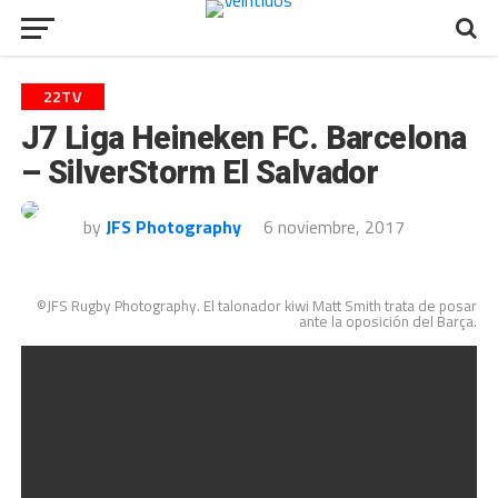
22TV
J7 Liga Heineken FC. Barcelona
– SilverStorm El Salvador
by
JFS Photography
6 noviembre, 2017
©JFS Rugby Photography. El talonador kiwi Matt Smith trata de posar
ante la oposición del Barça.