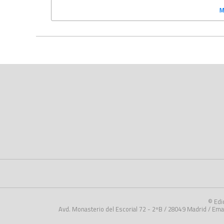
M
© Edi
Avd. Monasterio del Escorial 72 - 2ºB / 28049 Madrid / Emai