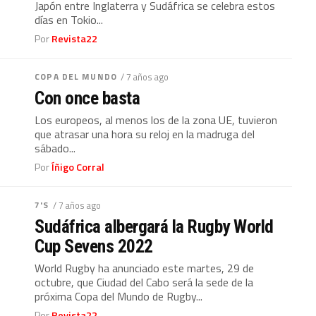
Japón entre Inglaterra y Sudáfrica se celebra estos
días en Tokio...
Por
Revista22
COPA DEL MUNDO
/ 7 años ago
Con once basta
Los europeos, al menos los de la zona UE, tuvieron
que atrasar una hora su reloj en la madruga del
sábado...
Por
Íñigo Corral
7'S
/ 7 años ago
Sudáfrica albergará la Rugby World
Cup Sevens 2022
World Rugby ha anunciado este martes, 29 de
octubre, que Ciudad del Cabo será la sede de la
próxima Copa del Mundo de Rugby...
Por
Revista22