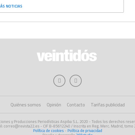
ÁS NOTICIAS
Quiénes somos
Opinión
Contacto
Tarifas publicidad
ciones y Producciones Periodísticas Aspiba S.L. 2020 - Todos los derechos rese
l: correo@revista22.es - CIF B-85612240 / Inscrita en Reg. Merc. Madrid, tomo 2
Política de cookies
-
Política de privacidad