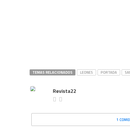
TEMAS RELACIONADOS
LEONES
PORTADA
SA
Revista22
1 COME