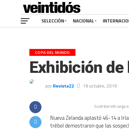
SELECCIÓN
NACIONAL
INTERNACIO
COPA DEL MUNDO
Exhibición de 
por
Revista22
19 octubre, 2019
Scott Barrett carga 
Nueva Zelanda aplastó 46-14 a Irlan
trébol demostraron que las sospech