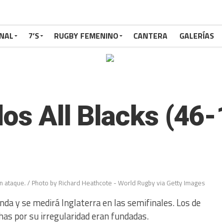
NAL
7’S
RUGBY FEMENINO
CANTERA
GALERÍAS
los All Blacks (46-
en ataque. / Photo by Richard Heathcote - World Rugby via Getty Images
da y se medirá Inglaterra en las semifinales. Los de
as por su irregularidad eran fundadas.