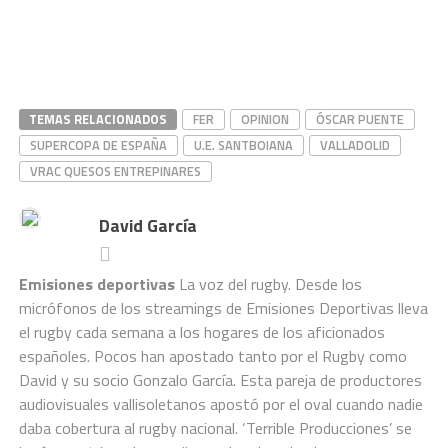
TEMAS RELACIONADOS
FER
OPINION
ÓSCAR PUENTE
SUPERCOPA DE ESPAÑA
U.E. SANTBOIANA
VALLADOLID
VRAC QUESOS ENTREPINARES
David García
Emisiones deportivas
La voz del rugby. Desde los
micrófonos de los streamings de Emisiones Deportivas lleva
el rugby cada semana a los hogares de los aficionados
españoles. Pocos han apostado tanto por el Rugby como
David y su socio Gonzalo García. Esta pareja de productores
audiovisuales vallisoletanos apostó por el oval cuando nadie
daba cobertura al rugby nacional. ‘Terrible Producciones’ se