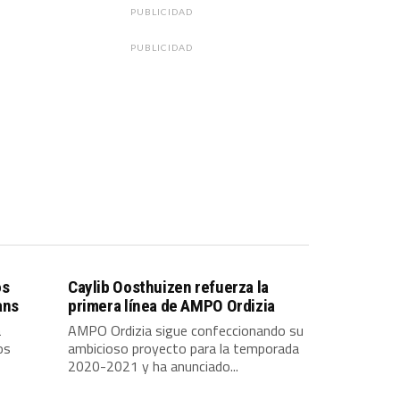
PUBLICIDAD
PUBLICIDAD
os
Caylib Oosthuizen refuerza la
ans
primera línea de AMPO Ordizia
a
AMPO Ordizia sigue confeccionando su
os
ambicioso proyecto para la temporada
2020-2021 y ha anunciado...