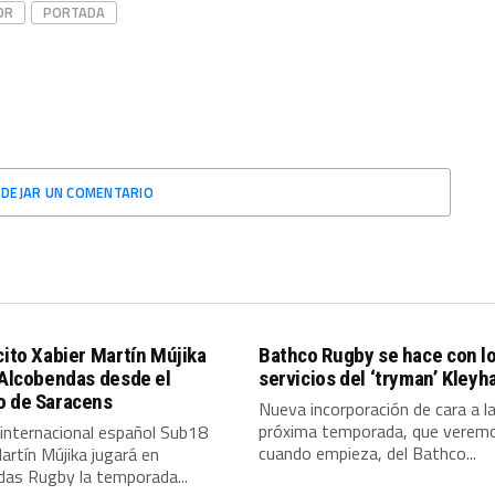
OR
PORTADA
DEJAR UN COMENTARIO
cito Xabier Martín Mújika
Bathco Rugby se hace con l
 Alcobendas desde el
servicios del ‘tryman’ Kleyh
o de Saracens
Nueva incorporación de cara a l
próxima temporada, que verem
 internacional español Sub18
cuando empieza, del Bathco...
artín Mújika jugará en
das Rugby la temporada...