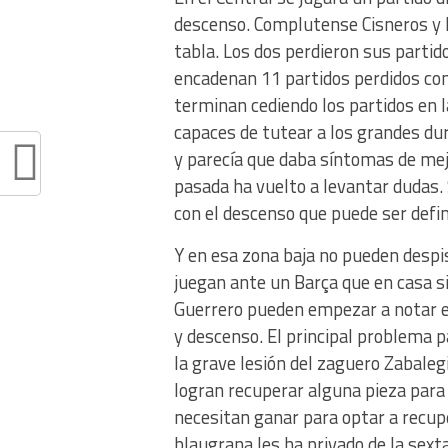
descenso. Complutense Cisneros y H
tabla. Los dos perdieron sus parti
encadenan 11 partidos perdidos co
terminan cediendo los partidos en
capaces de tutear a los grandes d
y parecía que daba síntomas de mejo
pasada ha vuelto a levantar dudas. 
con el descenso que puede ser defin
Y en esa zona baja no pueden despi
juegan ante un Barça que en casa si
Guerrero pueden empezar a notar el
y descenso. El principal problema pa
la grave lesión del zaguero Zabaleg
logran recuperar alguna pieza para 
necesitan ganar para optar a recuper
blaugrana les ha privado de la sext