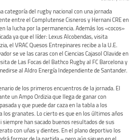
 categoría del rugby nacional con una jornada
liente entre el Complutense Cisneros y Hernani CRE en
en la lucha por la permanencia. Además los «cocos»
cada ya que el líder: Lexus Alcobendas, visita
ia, el VRAC Quesos Entrepinares recibe a la U.E.
ador se ve las caras con el Ciencias Cajasol Olavide en
visita de Las Focas del Bathco Rugby al FC Barcelona y
medirse al Aldro Energía Independiente de Santander.
enario de los primeros encuentros de la jornada. El
 ante un Ampo Ordizia que llega de ganar con
asada y que puede dar caza en la tabla a los
a los granates. Lo cierto es que en los últimos años
sti siempre han sacado buenos resultados de sus
iderato con uñas y dientes. En el plano deportivo los
drá formar de la partida – pero aún siguen en el