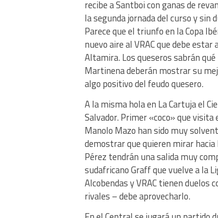
recibe a Santboi con ganas de revan
la segunda jornada del curso y sin 
Parece que el triunfo en la Copa Ibé
nuevo aire al VRAC que debe estar 
Altamira. Los queseros sabrán qué 
Martinena deberán mostrar su mejor 
algo positivo del feudo quesero.
A la misma hola en La Cartuja el Cie
Salvador. Primer «coco» que visita 
Manolo Mazo han sido muy solvente
demostrar que quieren mirar hacia la
Pérez tendrán una salida muy compli
sudafricano Graff que vuelve a la L
Alcobendas y VRAC tienen duelos co
rivales – debe aprovecharlo.
En el Central se jugará un partido 