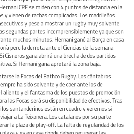
ernani CRE se miden con 4 puntos de distancia en la
dos y vienen de rachas complicadas. Los madrileños
nsecutivos y pese a mostrar un rugby muy solvente
 las segundas partes incomprensiblemente ya que son
urante muchos minutos. Hernani ganó al Barça en casa
ría pero la derrota ante el Ciencias de la semana
Si Cisneros gana abrirá una brecha de dos partidos
itiva. Si Hernani gana apretará la zona baja.
starse la Focas del Bathco Rugby. Los cántabros
empre ha sido solvente y de caer ante los de
 aliento y el fantasma de los puestos de promoción
ra las Focas será su disponibilidad de efectivos. Tras
i los santanderinos están en cuadro y veremos si
viajar a La Teixonera. Los catalanes por su parte
ar la plaza de play-off. La falta de regularidad de los
a plaza y es en casa donde deben recuperar las