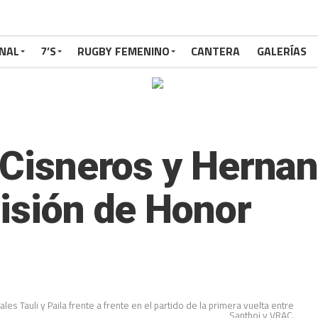
NAL
7’S
RUGBY FEMENINO
CANTERA
GALERÍAS
 Cisneros y Hernan
visión de Honor
les Tauli y Paila frente a frente en el partido de la primera vuelta entre
Santboi y VRAC.