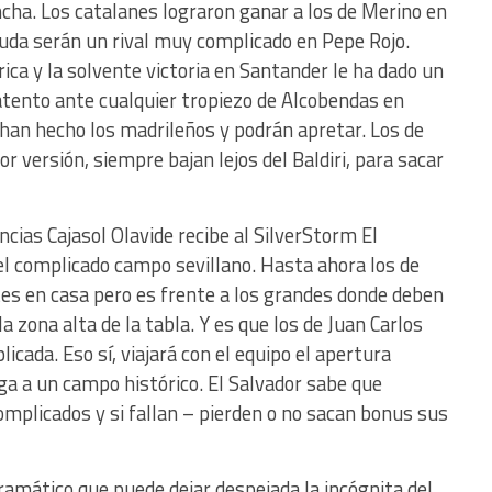
cha. Los catalanes lograron ganar a los de Merino en
duda serán un rival muy complicado en Pepe Rojo.
rica y la solvente victoria en Santander le ha dado un
atento ante cualquier tropiezo de Alcobendas en
han hecho los madrileños y podrán apretar. Los de
versión, siempre bajan lejos del Baldiri, para sacar
ncias Cajasol Olavide recibe al SilverStorm El
el complicado campo sevillano. Hasta ahora los de
s en casa pero es frente a los grandes donde deben
 zona alta de la tabla. Y es que los de Juan Carlos
cada. Eso sí, viajará con el equipo el apertura
iga a un campo histórico. El Salvador sabe que
mplicados y si fallan – pierden o no sacan bonus sus
dramático que puede dejar despejada la incógnita del