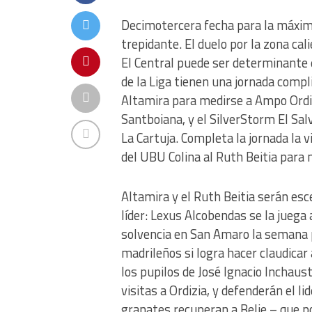
Decimotercera fecha para la máxima
trepidante. El duelo por la zona ca
El Central puede ser determinante 
de la Liga tienen una jornada compli
Altamira para medirse a Ampo Ordiz
Santboiana, y el SilverStorm El Salv
La Cartuja. Completa la jornada la 
del UBU Colina al Ruth Beitia para 
Altamira y el Ruth Beitia serán esc
líder: Lexus Alcobendas se la juega
solvencia en San Amaro la semana p
madrileños si logra hacer claudicar 
los pupilos de José Ignacio Inchau
visitas a Ordizia, y defenderán el l
granates recuperan a Belie – que po