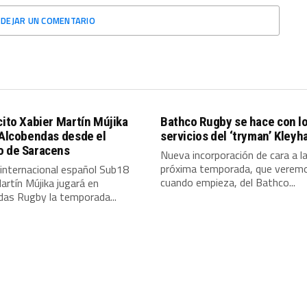
DEJAR UN COMENTARIO
cito Xabier Martín Mújika
Bathco Rugby se hace con l
 Alcobendas desde el
servicios del ‘tryman’ Kleyh
o de Saracens
Nueva incorporación de cara a l
próxima temporada, que verem
 internacional español Sub18
cuando empieza, del Bathco...
artín Mújika jugará en
das Rugby la temporada...