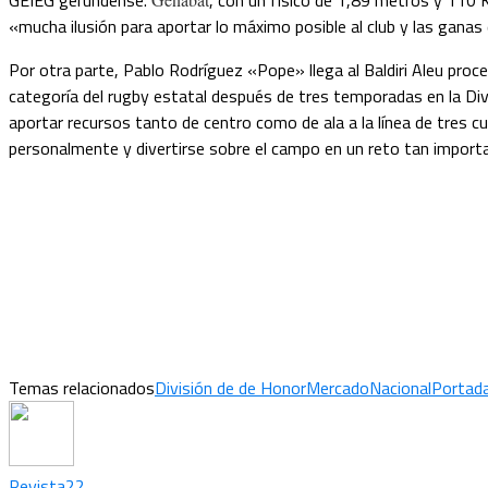
GEIEG gerundense.
, con un físico de 1,89 metros y 110 K
«mucha ilusión para aportar lo máximo posible al club y las ganas 
Por otra parte, Pablo Rodríguez «Pope» llega al Baldiri Aleu proc
categoría del rugby estatal después de tres temporadas en la Div
aportar recursos tanto de centro como de ala a la línea de tres 
personalmente y divertirse sobre el campo en un reto tan import
Temas relacionados
División de de Honor
Mercado
Nacional
Portad
Revista22