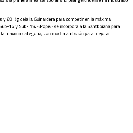
ad a la primera línea santboiana. El pilar gerundense ha mostrado
os y 80 Kg deja la Guinardera para competir en la máxima
 Sub-16 y Sub- 18. «Pope» se incorpora a la Santboiana para
 a la máxima categoría, con mucha ambición para mejorar