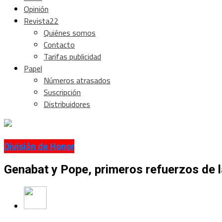
Opinión
Revista22
Quiénes somos
Contacto
Tarifas publicidad
Papel
Números atrasados
Suscripción
Distribuidores
División de Honor
Genabat y Pope, primeros refuerzos de 