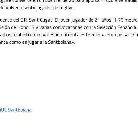
g, se convierte en un buen refuerzo para aportar físico y versatilid
de volver a sentir jugador de rugby».
edente del C.R. Sant Cugat. El joven jugador de 21 años, 1,70 metr
isión de Honor B y varias convocatorias con la Selección Española
cuartos azul. El centro vallesano afronta este reto «como un salto
ante como es jugar a la Santboiana».
a
UE Santboiana