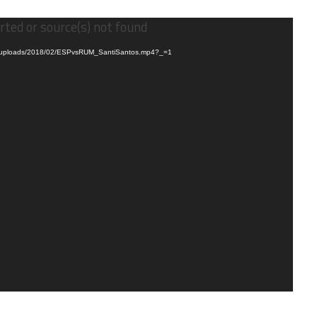
rted or source(s) not found
ent/uploads/2018/02/ESPvsRUM_SantiSantos.mp4?_=1