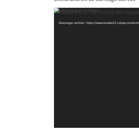
Reproductor
Media error: Format(s) not suppo
de
vídeo
Descargar archivo: https://www.revista22.es/wp-cont