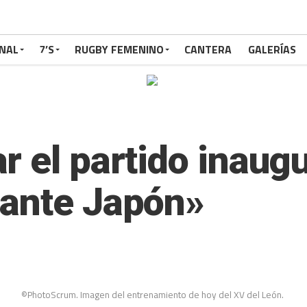
NAL
7’S
RUGBY FEMENINO
CANTERA
GALERÍAS
 el partido inaugu
 ante Japón»
©PhotoScrum. Imagen del entrenamiento de hoy del XV del León.