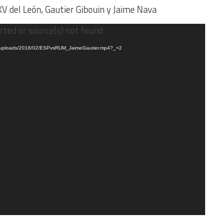
XV del León, Gautier Gibouin y Jaime Nava
rted or source(s) not found
ent/uploads/2018/02/ESPvsRUM_JaimeGautier.mp4?_=2