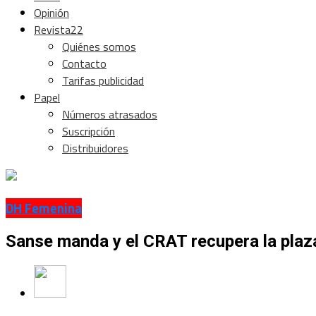
Opinión
Revista22
Quiénes somos
Contacto
Tarifas publicidad
Papel
Números atrasados
Suscripción
Distribuidores
DH Femenina
Sanse manda y el CRAT recupera la plaza