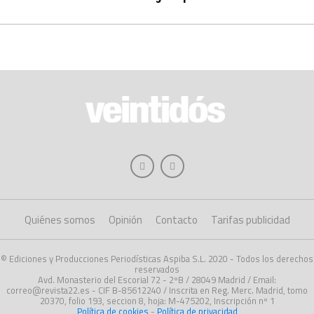
Quiénes somos
Opinión
Contacto
Tarifas publicidad
© Ediciones y Producciones Periodísticas Aspiba S.L. 2020 - Todos los derechos
reservados
Avd. Monasterio del Escorial 72 - 2ºB / 28049 Madrid / Email:
correo@revista22.es - CIF B-85612240 / Inscrita en Reg. Merc. Madrid, tomo
20370, folio 193, seccion 8, hoja: M-475202, Inscripción nº 1
Política de cookies
-
Política de privacidad