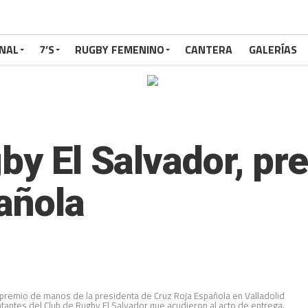
NAL
7’S
RUGBY FEMENINO
CANTERA
GALERÍAS
gby El Salvador, pr
añola
 premio de manos de la presidenta de Cruz Roja Española en Valladolid
tantes del Club de Rugby El Salvador que acudieron al acto de entrega.