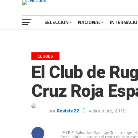
SELECCIÓN
NACIONAL
INTERNACIO
CLUBES
El Club de Ru
Cruz Roja Esp
por
Revista22
4 diciembre, 2019
© CR El Salvador: Santiago Toca recoge el
Rosa Urbón, junto con el resto de represen