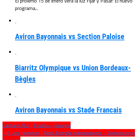
El próximo 15 de enero verá la luz Fijar y Pasar: El nuevo
programa...
Aviron Bayonnais vs Section Paloise
Biarritz Olympique vs Union Bordeaux-
Bègles
Aviron Bayonnais vs Stade Francais
Captains Run | España – Georgia
J18 Liga Heineken | Aldro Energía Independiente – Complutense