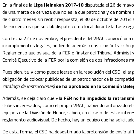
En la final de la
Liga Heineken 2017-18
disputada el 26 de mayo
de una marca de cerveza que no es la que patrocina y da nombre a 
de cuatro meses sin recibir respuesta, el 30 de octubre de 2018 
de encuentros que su club dispute como local durante la fase reg
Con fecha 22 de noviembre, el presidente del VRAC convocó una ru
incumplimientos legales, pudiendo además constituir “infracción pe
Reglamento audiovisual de la FER e “instar del Tribunal Administ
Comité Ejecutivo de la FER por la comisión de dos infracciones mu
Pues bien, tal y como puede leerse en la resolución del CSD, el 
obligación de colocar publicidad de un patrocinador de la competic
catálogo de instrucciones)
se ha aprobado en la Comisión Deleg
Además, se deja claro que
«la FER no ha impedido la retransmis
clubes interesados, como el propio VRAC, habiendo autorizado el 
equipos de la División de Honor, si bien, en el caso de estar inte
reglamento audiovisual. De hecho, hay un equipo que ha solicita
De esta forma, el CSD ha desestimado la pretensión de envío al T