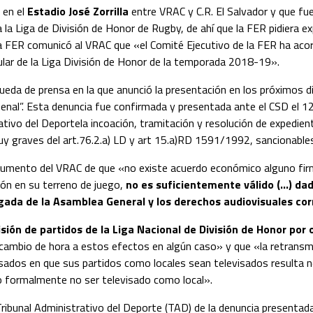
 en el
Estadio José Zorrilla
entre VRAC y C.R. El Salvador y que fu
la Liga de División de Honor de Rugby, de ahí que la FER pidiera e
la FER comunicó al VRAC que «el Comité Ejecutivo de la FER ha aco
ular de la Liga División de Honor de la temporada 2018-19».
eda de prensa en la que anunció la presentación en los próximos d
nal”. Esta denuncia fue confirmada y presentada ante el CSD el 12 d
rativo del Deportela incoación, tramitación y resolución de expedi
y graves del art.76.2.a) LD y art 15.a)RD 1591/1992, sancionables 
argumento del VRAC de que «no existe acuerdo económico alguno fir
ión en su terreno de juego,
no es suficientemente válido (…) da
ada de la Asamblea General y los derechos audiovisuales cor
ión de partidos de la Liga Nacional de División de Honor por 
cambio de hora a estos efectos en algún caso» y que «la retransmi
resados en que sus partidos como locales sean televisados resulta n
do formalmente no ser televisado como local».
ribunal Administrativo del Deporte (TAD) de la denuncia presentad