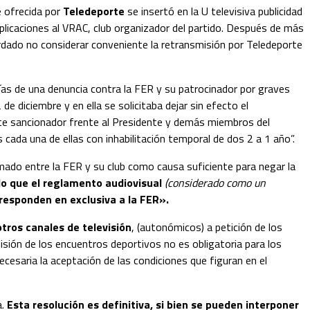
e ofrecida por
Teledeporte
se insertó en la U televisiva publicidad
xplicaciones al VRAC, club organizador del partido. Después de más
rdado no considerar conveniente la retransmisión por Teledeporte
ías de una denuncia contra la FER y su patrocinador por graves
e diciembre y en ella se solicitaba dejar sin efecto el
ente sancionador frente al Presidente y demás miembros del
cada una de ellas con inhabilitación temporal de dos 2 a 1 año”.
mado entre la FER y su club como causa suficiente para negar la
do que el reglamento audiovisual
(considerado como un
responden en exclusiva a la FER».
otros canales de televisión
, (autonómicos) a petición de los
sión de los encuentros deportivos no es obligatoria para los
ecesaria la aceptación de las condiciones que figuran en el
a.
Esta resolución es definitiva, si bien se pueden interponer