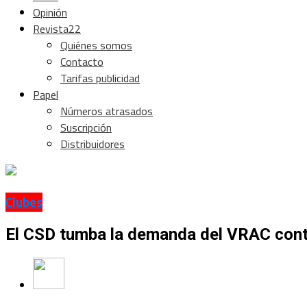
Opinión
Revista22
Quiénes somos
Contacto
Tarifas publicidad
Papel
Números atrasados
Suscripción
Distribuidores
Clubes
El CSD tumba la demanda del VRAC cont