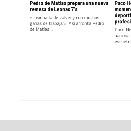
Pedro de Matías prepara una nueva
Paco He
remesa de Leonas 7’s
moment
deport
«Ilusionado de volver y con muchas
profes
ganas de trabajar». Así afronta Pedro
de Matías,...
Paco Her
nacional
escueto.