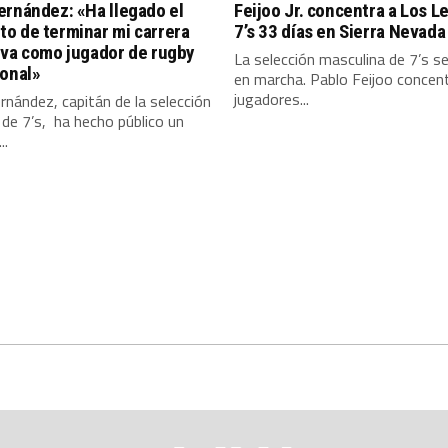
rnández: «Ha llegado el
Feijoo Jr. concentra a Los 
o de terminar mi carrera
7’s 33 días en Sierra Nevada
iva como jugador de rugby
La selección masculina de 7’s s
ional»
en marcha. Pablo Feijoo concen
jugadores...
nández, capitán de la selección
 de 7’s, ha hecho público un
..