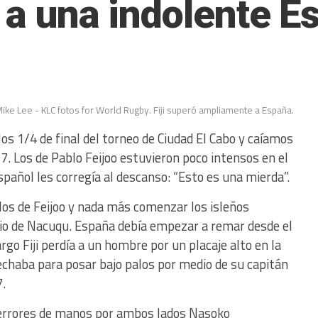
ó a una indolente E
ike Lee - KLC fotos for World Rugby. Fiji superó ampliamente a España.
los 1/4 de final del torneo de Ciudad El Cabo y caíamos
. Los de Pablo Feijoo estuvieron poco intensos en el
spañol les corregía al descanso: “Esto es una mierda”.
os de Feijoo y nada más comenzar los isleños
o de Nacuqu. España debía empezar a remar desde el
rgo Fiji perdía a un hombre por un placaje alto en la
echaba para posar bajo palos por medio de su capitán
.
os errores de manos por ambos lados Nasoko