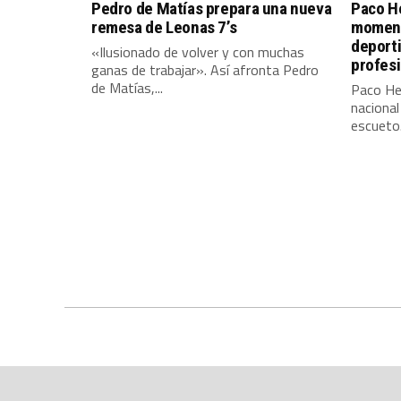
Pedro de Matías prepara una nueva
Paco He
remesa de Leonas 7’s
moment
deport
«Ilusionado de volver y con muchas
profes
ganas de trabajar». Así afronta Pedro
de Matías,...
Paco Her
nacional
escueto.