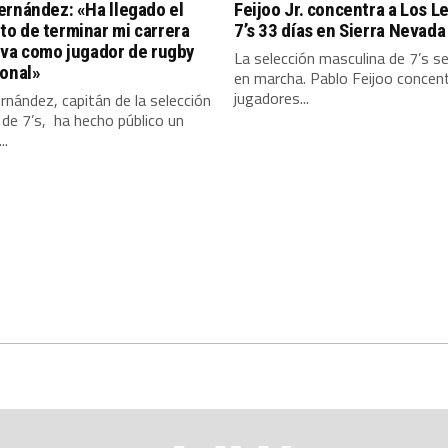
rnández: «Ha llegado el
Feijoo Jr. concentra a Los 
o de terminar mi carrera
7’s 33 días en Sierra Nevada
iva como jugador de rugby
La selección masculina de 7’s s
ional»
en marcha. Pablo Feijoo concen
jugadores...
nández, capitán de la selección
 de 7’s, ha hecho público un
..