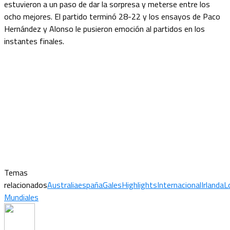
estuvieron a un paso de dar la sorpresa y meterse entre los
ocho mejores. El partido terminó 28-22 y los ensayos de Paco
Hernández y Alonso le pusieron emoción al partidos en los
instantes finales.
Temas
relacionados
Australia
españa
Gales
Highlights
Internacional
Irlanda
L
Mundiales