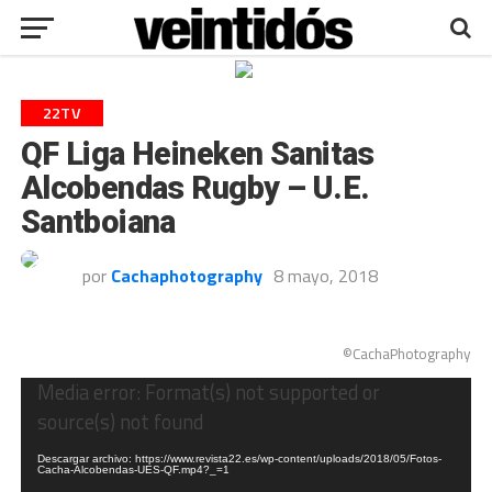
22TV
QF Liga Heineken Sanitas
Alcobendas Rugby – U.E.
Santboiana
por
Cachaphotography
8 mayo, 2018
©CachaPhotography
Reproductor
Media error: Format(s) not supported or
de
source(s) not found
vídeo
Descargar archivo: https://www.revista22.es/wp-content/uploads/2018/05/Fotos-
Cacha-Alcobendas-UES-QF.mp4?_=1