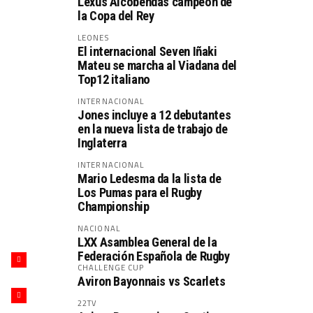
Lexus Alcobendas campeón de
la Copa del Rey
LEONES
El internacional Seven Iñaki
Mateu se marcha al Viadana del
Top12 italiano
INTERNACIONAL
Jones incluye a 12 debutantes
en la nueva lista de trabajo de
Inglaterra
INTERNACIONAL
Mario Ledesma da la lista de
Los Pumas para el Rugby
Championship
NACIONAL
LXX Asamblea General de la
Federación Española de Rugby
CHALLENGE CUP
Aviron Bayonnais vs Scarlets
22TV