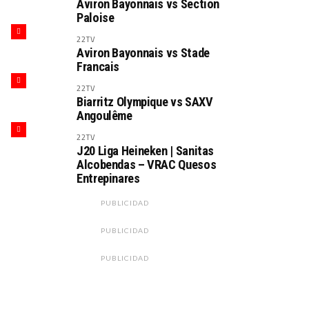
Aviron Bayonnais vs Section
Paloise
22TV
Aviron Bayonnais vs Stade
Francais
22TV
Biarritz Olympique vs SAXV
Angoulême
22TV
J20 Liga Heineken | Sanitas
Alcobendas – VRAC Quesos
Entrepinares
PUBLICIDAD
PUBLICIDAD
PUBLICIDAD