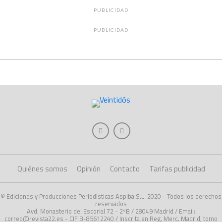
PUBLICIDAD
PUBLICIDAD
Quiénes somos
Opinión
Contacto
Tarifas publicidad
© Ediciones y Producciones Periodísticas Aspiba S.L. 2020 - Todos los derechos
reservados
Avd. Monasterio del Escorial 72 - 2ºB / 28049 Madrid / Email:
correo@revista22.es - CIF B-85612240 / Inscrita en Reg. Merc. Madrid, tomo