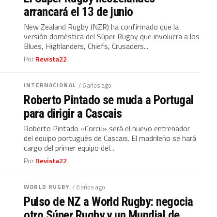
arrancará el 13 de junio
New Zealand Rugby (NZR) ha confirmado que la
versión doméstica del Súper Rugby que involucra a los
Blues, Highlanders, Chiefs, Crusaders...
Por
Revista22
INTERNACIONAL
/ 6 años ago
Roberto Pintado se muda a Portugal
para dirigir a Cascais
Roberto Pintado «Corcu» será el nuevo entrenador
del equipo portugués de Cascais. El madrileño se hará
cargo del primer equipo del...
Por
Revista22
WORLD RUGBY
/ 6 años ago
Pulso de NZ a World Rugby: negocia
otro Súper Rugby y un Mundial de